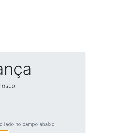
ança
nosco.
ao lado no campo abaixo