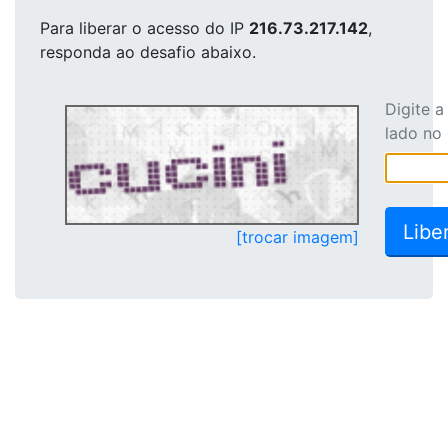
Para liberar o acesso
do IP
216.73.217.142
,
responda ao desafio abaixo.
Digite 
lado no
[trocar imagem]