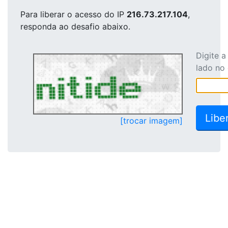
Para liberar o acesso
do IP
216.73.217.104
,
responda ao desafio abaixo.
Digite 
lado no
[trocar imagem]