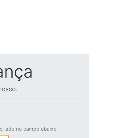
ança
nosco.
ao lado no campo abaixo