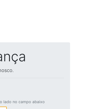
ança
nosco.
ao lado no campo abaixo